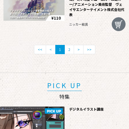
一/アニメーション美術監督 ヴェ
イサエンターテイメント株式会社代
表
¥110
ニッカー絵具
<<
<
1
2
>
>>
PICK UP
特集
デジタルイラスト講座