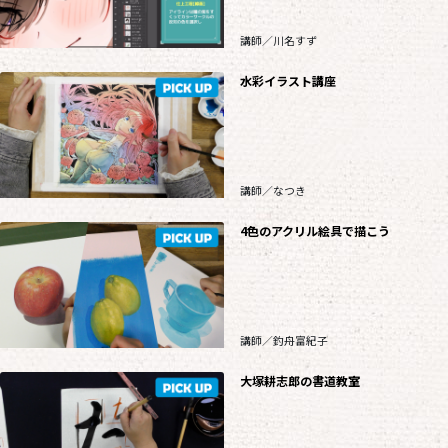
講師／川名すず
水彩イラスト講座
講師／なつき
4色のアクリル絵具で描こう
講師／釣舟富紀子
大塚耕志郎の書道教室