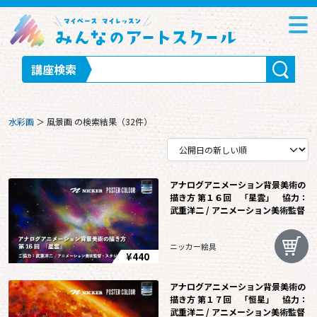
講座検索
水彩画
＞
風景画
の検索結果（32件）
アナログアニメーション背景美術の
描き方 第１６回 「星雲」 協力：
武重洋二 / アニメーション美術監督
ニッカー絵具
¥440
アナログアニメーション背景美術の
描き方 第１７回 「恒星」 協力：
武重洋二 / アニメーション美術監督