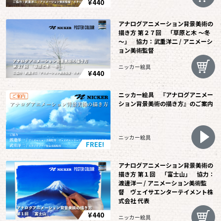
¥440
アナログアニメーション背景美術の
描き方 第２７回 「草原と木 ～冬
～」 協力：武重洋二 / アニメーシ
ョン美術監督
ニッカー絵具
¥440
ニッカー絵具 『アナログアニメー
ション背景美術の描き方』のご案内
ニッカー絵具
FREE!
アナログアニメーション背景美術の
描き方 第１回 「富士山」 協力：
渡邊洋一 / アニメーション美術監
督 ヴェイサエンターテイメント株
式会社 代表
¥440
ニッカー絵具