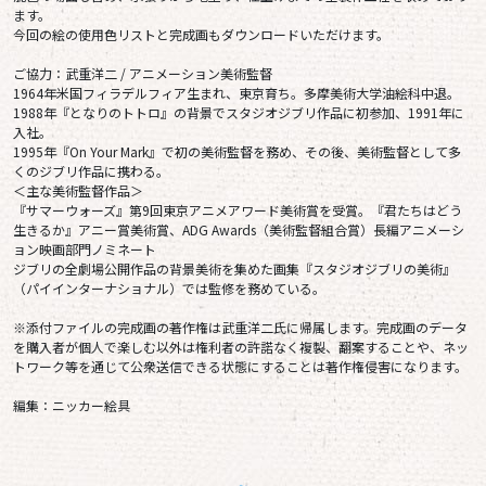
ます。
今回の絵の使用色リストと完成画もダウンロードいただけます。
ご協力：武重洋二 / アニメーション美術監督
1964年米国フィラデルフィア生まれ、東京育ち。多摩美術大学油絵科中退。
1988年『となりのトトロ』の背景でスタジオジブリ作品に初参加、1991年に
入社。
1995年『On Your Mark』で初の美術監督を務め、その後、美術監督として多
くのジブリ作品に携わる。
＜主な美術監督作品＞
『サマーウォーズ』第9回東京アニメアワード美術賞を受賞。『君たちはどう
生きるか』アニー賞美術賞、ADG Awards（美術監督組合賞）長編アニメーシ
ョン映画部門ノミネート
ジブリの全劇場公開作品の背景美術を集めた画集『スタジオジブリの美術』
（パイインターナショナル）では監修を務めている。
※添付ファイルの完成画の著作権は武重洋二氏に帰属します。完成画のデータ
を購入者が個人で楽しむ以外は権利者の許諾なく複製、翻案することや、ネッ
トワーク等を通じて公衆送信できる状態にすることは著作権侵害になります。
編集：ニッカー絵具