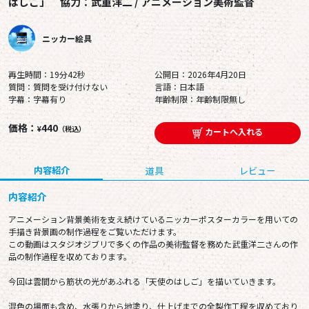
はしご」 協力：武重洋二 / アニメーション美術監督
ニッカー絵具
再生時間：19分42秒
公開日：2026年4月20日
質問：質問を受け付けない
言語：日本語
字幕：字幕有り
年齢制限：年齢制限無し
価格：
440
¥
（税込）
カートへ入れる
内容紹介
道具
レビュー
内容紹介
アニメーション背景美術を支え続けているニッカーポスターカラーを用いての
手描き背景画の制作過程をご覧いただけます。
この動画はスタジオジブリで多くの作品の美術監督を務めた武重洋二さんの作
品の制作過程を収めております。
今回は雲間から筋状の光があふれる「天使のはしご」を描いていきます。
混色の場面も含め、水張りから地塗り、仕上げまでの全製作工程を収めており