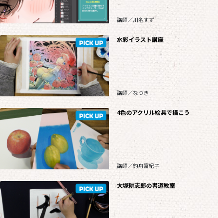
講師／川名すず
水彩イラスト講座
講師／なつき
4色のアクリル絵具で描こう
講師／釣舟富紀子
大塚耕志郎の書道教室