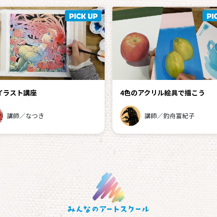
イラスト講座
4色のアクリル絵具で描こう
講師／なつき
講師／釣舟富紀子