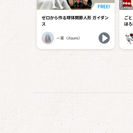
FREE!
ゼロから作る球体関節人形 ガイダン
ごと
ス
ほろば
一実〈itsumi〉