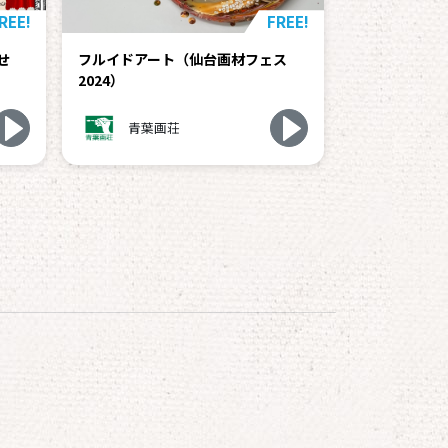
REE!
FREE!
せ
フルイドアート（仙台画材フェス
2024）
青葉画荘