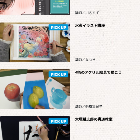
講師／川名すず
水彩イラスト講座
講師／なつき
4色のアクリル絵具で描こう
講師／釣舟富紀子
大塚耕志郎の書道教室