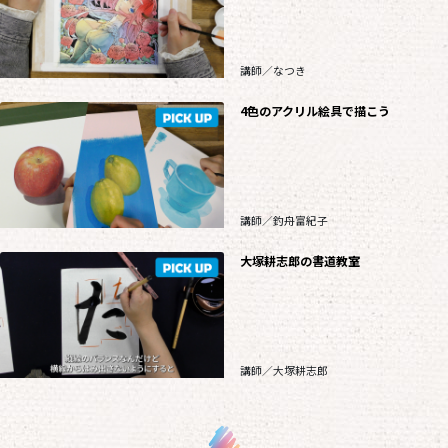
講師／なつき
4色のアクリル絵具で描こう
講師／釣舟富紀子
大塚耕志郎の書道教室
講師／大塚耕志郎