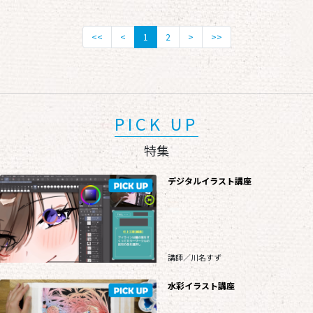
<<
<
1
2
>
>>
PICK UP
特集
デジタルイラスト講座
講師／川名すず
水彩イラスト講座