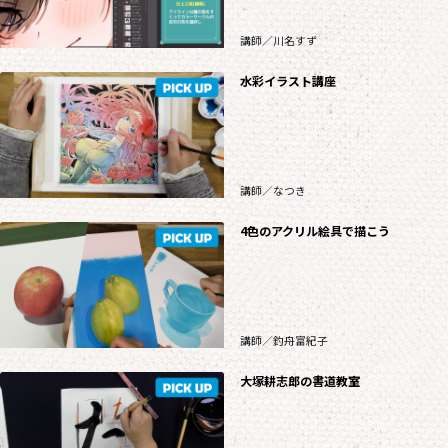
講師／川名すず
水彩イラスト講座
講師／なつき
4色のアクリル絵具で描こう
講師／釣舟富紀子
大塚耕志郎の書道教室