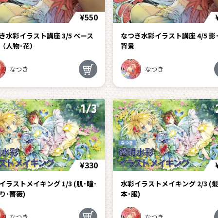
¥550
き水彩イラスト講座 3/5 ベース
なつき水彩イラスト講座 4/5 影
（人物･花）
背景
なつき
なつき
¥330
イラストメイキング 1/3 (肌･瞳･
水彩イラストメイキング 2/3 (髪
り･薔薇)
本･服)
なつき
なつき