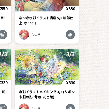
¥550
¥550
･目･
なつき水彩イラスト講座 5/5 細部仕
上･ホワイト
なつき
¥330
¥330
･羽･
水彩イラストメイキング 3/3 (リボン
や服の影･背景･花と葉)
なつき