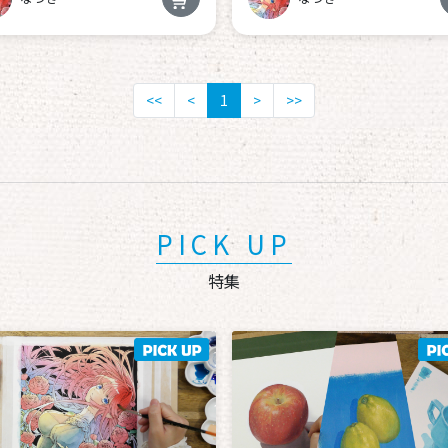
<<
<
1
>
>>
PICK UP
特集