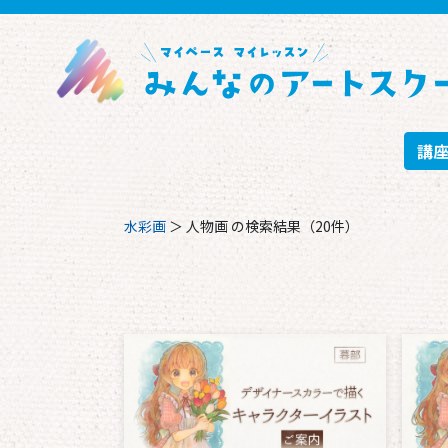
講
水彩画
＞
人物画
の検索結果（20件）