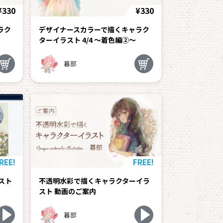
¥330
¥330
ラク
デザイナースカラーで描くキャラク
ターイラスト 4/4 ～着色編②～
暮部
REE!
FREE!
スト
不透明水彩で描くキャラクターイラ
スト 動画のご案内
暮部