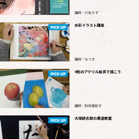
講師／川名すず
水彩イラスト講座
講師／なつき
4色のアクリル絵具で描こう
講師／釣舟富紀子
大塚耕志郎の書道教室