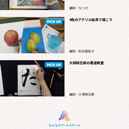
講師／なつき
4色のアクリル絵具で描こう
講師／釣舟富紀子
大塚耕志郎の書道教室
講師／大塚耕志郎