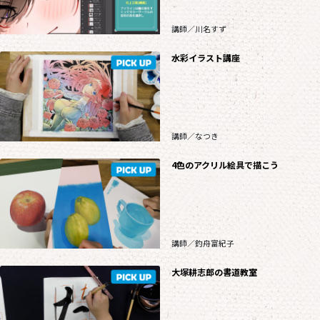
講師／川名すず
水彩イラスト講座
講師／なつき
4色のアクリル絵具で描こう
講師／釣舟富紀子
大塚耕志郎の書道教室