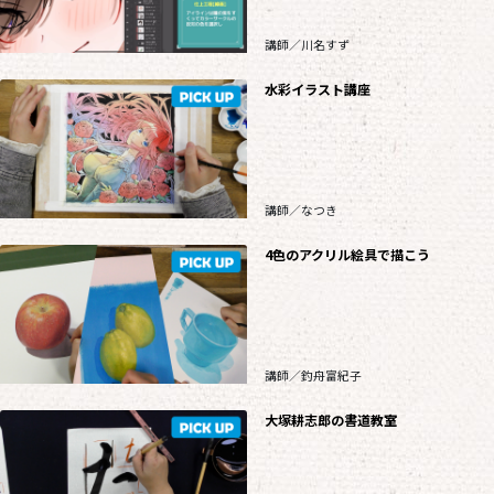
講師／川名すず
水彩イラスト講座
講師／なつき
4色のアクリル絵具で描こう
講師／釣舟富紀子
大塚耕志郎の書道教室