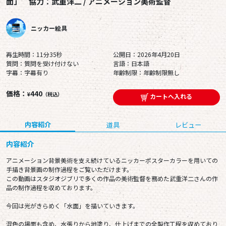
面」 協力：武重洋二 / アニメーション美術監督
ニッカー絵具
再生時間：11分35秒
公開日：2026年4月20日
質問：質問を受け付けない
言語：日本語
字幕：字幕有り
年齢制限：年齢制限無し
価格：
440
¥
（税込）
カートへ入れる
内容紹介
道具
レビュー
内容紹介
アニメーション背景美術を支え続けているニッカーポスターカラーを用いての
手描き背景画の制作過程をご覧いただけます。
この動画はスタジオジブリで多くの作品の美術監督を務めた武重洋二さんの作
品の制作過程を収めております。
今回は光がきらめく「水面」を描いていきます。
混色の場面も含め、水張りから地塗り、仕上げまでの全製作工程を収めており