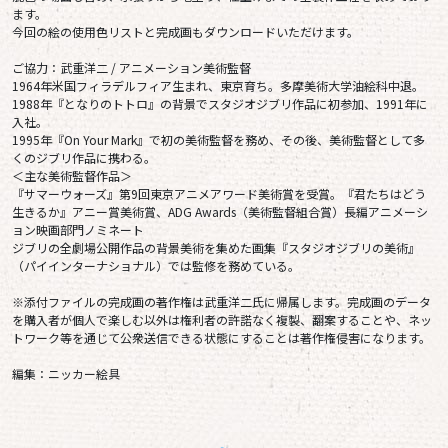
ます。
今回の絵の使用色リストと完成画もダウンロードいただけます。
ご協力：武重洋二 / アニメーション美術監督
1964年米国フィラデルフィア生まれ、東京育ち。多摩美術大学油絵科中退。
1988年『となりのトトロ』の背景でスタジオジブリ作品に初参加、1991年に
入社。
1995年『On Your Mark』で初の美術監督を務め、その後、美術監督として多
くのジブリ作品に携わる。
＜主な美術監督作品＞
『サマーウォーズ』第9回東京アニメアワード美術賞を受賞。『君たちはどう
生きるか』アニー賞美術賞、ADG Awards（美術監督組合賞）長編アニメーシ
ョン映画部門ノミネート
ジブリの全劇場公開作品の背景美術を集めた画集『スタジオジブリの美術』
（パイインターナショナル）では監修を務めている。
※添付ファイルの完成画の著作権は武重洋二氏に帰属します。完成画のデータ
を購入者が個人で楽しむ以外は権利者の許諾なく複製、翻案することや、ネッ
トワーク等を通じて公衆送信できる状態にすることは著作権侵害になります。
編集：ニッカー絵具