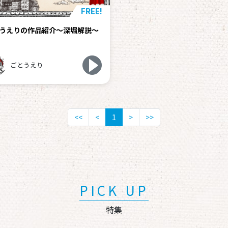
FREE!
うえりの作品紹介～深堀解説～
ごとうえり
<<
<
1
>
>>
PICK UP
特集