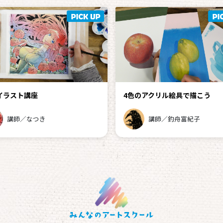
イラスト講座
4色のアクリル絵具で描こう
講師／なつき
講師／釣舟富紀子