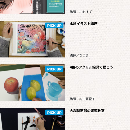
講師／川名すず
水彩イラスト講座
講師／なつき
4色のアクリル絵具で描こう
講師／釣舟富紀子
大塚耕志郎の書道教室