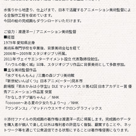
水張りから地塗り、仕上げまで、日本で活躍するアニメーション美術監督によ
る全製作工程を収めています。
今回の絵の完成画もダウンロードいただけます。
ご協力：渡邊洋一 / アニメーション美術監督
■経歴
1979年 愛知県出身
美術系専門学校を卒業後、背景美術会社を経て
2006年〜2009年 スタジオジブリ所属。
2011年 ヴェイサエンターテイメント設立 代表取締役就任。
『ハウルの動く城』以降、スタジオジブリ作品に背景美術として多数参加。
■主な美術監督作品
『水グモもんもん』/三鷹の森ジブリ美術館
『新世紀いんぱくつ』日本アニメ(ーター)見本市
劇場版『若おかみは小学生!』DLE マッドハウス ※第42回 日本アカデミー賞 優
秀アニメーション作品賞 受賞
『かなしきデブ猫ちゃん』／ NHK
『cocoon〜ある夏の少女たちより〜』／NHK
『ワンダンス』／マッドハウス×サイクロングラフィックス
※添付ファイルの完成画の著作権は渡邊洋一氏に帰属します。完成画のデータ
を購入者が個人で楽しむ以外は権利者の許諾なく複製、翻案することや、ネッ
トワーク等を通じて公衆送信できる状態にすることは著作権侵害になります。