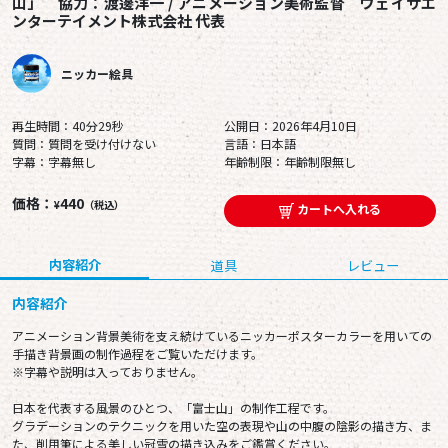
山」 協力：渡邊洋一 / アニメーション美術監督 ヴェイサエ
ンターテイメント株式会社 代表
ニッカー絵具
再生時間：40分29秒
公開日：2026年4月10日
質問：質問を受け付けない
言語：日本語
字幕：字幕無し
年齢制限：年齢制限無し
価格：
440
¥
（税込）
カートへ入れる
内容紹介
道具
レビュー
内容紹介
アニメーション背景美術を支え続けているニッカーポスターカラーを用いての
手描き背景画の制作過程をご覧いただけます。
※字幕や説明は入っておりません。
日本を代表する風景のひとつ、「富士山」の制作工程です。
グラデーションのテクニックを用いた空の表現や山の中腹の陰影の描き方、ま
た、削用筆による美しい冠雪の描き込みをご鑑賞ください。