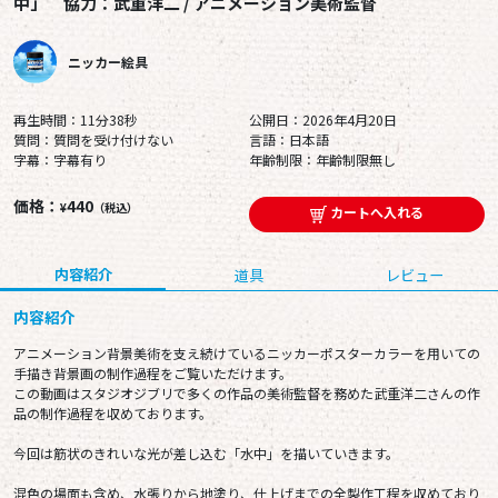
中」 協力：武重洋二 / アニメーション美術監督
ニッカー絵具
再生時間：11分38秒
公開日：2026年4月20日
質問：質問を受け付けない
言語：日本語
字幕：字幕有り
年齢制限：年齢制限無し
価格：
440
¥
（税込）
カートへ入れる
内容紹介
道具
レビュー
内容紹介
アニメーション背景美術を支え続けているニッカーポスターカラーを用いての
手描き背景画の制作過程をご覧いただけます。
この動画はスタジオジブリで多くの作品の美術監督を務めた武重洋二さんの作
品の制作過程を収めております。
今回は筋状のきれいな光が差し込む「水中」を描いていきます。
混色の場面も含め、水張りから地塗り、仕上げまでの全製作工程を収めており