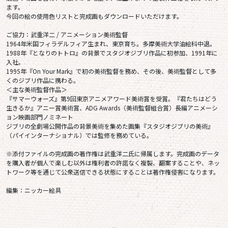
ます。
今回の絵の使用色リストと完成画もダウンロードいただけます。
ご協力：武重洋二 / アニメーション美術監督
1964年米国フィラデルフィア生まれ、東京育ち。多摩美術大学油絵科中退。
1988年『となりのトトロ』の背景でスタジオジブリ作品に初参加、1991年に
入社。
1995年『On Your Mark』で初の美術監督を務め、その後、美術監督として多
くのジブリ作品に携わる。
＜主な美術監督作品＞
『サマーウォーズ』第9回東京アニメアワード美術賞を受賞。『君たちはどう
生きるか』アニー賞美術賞、ADG Awards（美術監督組合賞）長編アニメーシ
ョン映画部門ノミネート
ジブリの全劇場公開作品の背景美術を集めた画集『スタジオジブリの美術』
（パイインターナショナル）では監修を務めている。
※添付ファイルの完成画の著作権は武重洋二氏に帰属します。完成画のデータ
を購入者が個人で楽しむ以外は権利者の許諾なく複製、翻案することや、ネッ
トワーク等を通じて公衆送信できる状態にすることは著作権侵害になります。
編集：ニッカー絵具