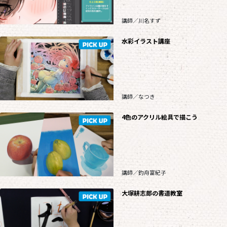
講師／川名すず
水彩イラスト講座
講師／なつき
4色のアクリル絵具で描こう
講師／釣舟富紀子
大塚耕志郎の書道教室