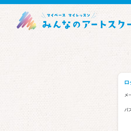
ロ
メ
パ