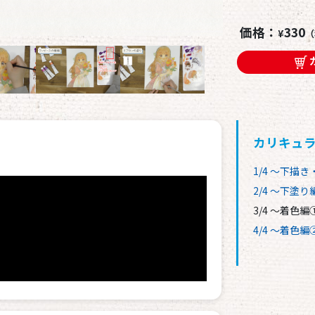
価格：
330
¥
（
カリキュ
1/4 ～下描
2/4 ～下塗り
3/4 ～着色
4/4 ～着色編