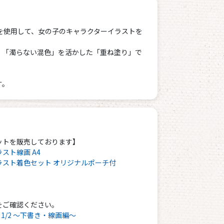
ットを使用して、女の子のキャラクターイラストを
」「濁らない混色」を活かした「重ね塗り」で
す。
ットを販売しております】
スト線画 A4
ラスト着色セット オリジナルポーチ付
をご確認ください。
/2 ～下書き・線画編～