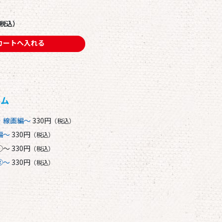
税込）
カートへ入れる
ラム
き・線画編～
330円
（税込）
編～
330円
（税込）
編①～
330円
（税込）
②～
330円
（税込）