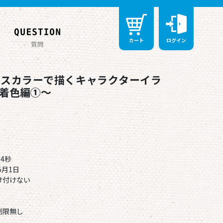
カート
ログイン
質問
ースカラーで描くキャラクターイラ
 ～着色編①～
4秒
5月1日
け付けない
制限無し