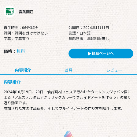
青葉画荘
再生時間：06分34秒
公開日：2024年11月1日
質問：質問を受け付けない
言語：日本語
字幕：字幕有り
年齢制限：年齢制限無し
価格：
無料
視聴ページへ
内容紹介
道具
レビュー
内容紹介
2024年10月19日、20日に仙台画材フェスで行われたターレンスジャパン様に
よる「アムステルダムアクリリックカラーでフルイドアートを作ろう」の振り
返り動画です。
参加された方の作品紹介、そしてフルイドアートの作り方を紹介します。