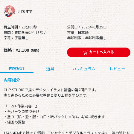
川名すず
再生時間：28分00秒
公開日：2025年6月25日
質問：質問を受け付けない
言語：日本語
字幕：字幕無し
年齢制限：年齢制限無し
価格：
1,100
¥
（税込）
カートへ入れる
内容紹介
道具
カリキュラム
レビュー
内容紹介
CLIP STUDIOで描くデジタルイラスト講座の第2回目です。
塗り進めるために必要な準備と塗り工程を学びます。
『 2/4 作業内容 』
・各パーツの塗り分け
・塗り（肌・髪・服・白目・紙パック）※3/4，4/4に続きます
・線画の調整
1/4～4/4まで続けて受講していただくとデジタルイラストを描く一連の流れを