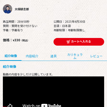
大塚耕志郎
再生時間：28分58秒
公開日：2025年4月30日
質問：質問を受け付けない
言語：日本語
字幕：字幕有り
年齢制限：年齢制限無し
価格：
330
¥
（税込）
カートへ入れる
カリキュラ
紹介映像
内容紹介
道具
レビュー
ム
紹介映像
動画の内容を少しだけ公開しています。