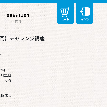
カート
ログイン
質問
門】チャレンジ講座
ィ
7秒
4月21日
け付ける
制限無し