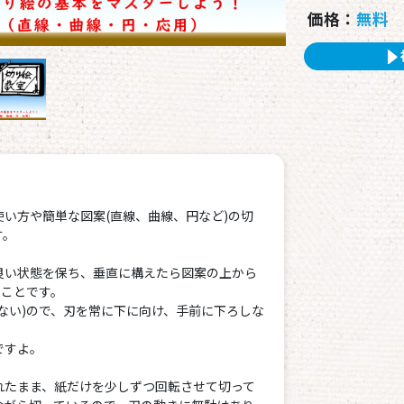
価格：
無料
い方や簡単な図案(直線、曲線、円など)の切
す。
良い状態を保ち、垂直に構えたら図案の上から
すことです。
ない)ので、刃を常に下に向け、手前に下ろしな
ですよ。
れたまま、紙だけを少しずつ回転させて切って