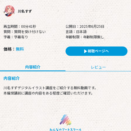
川名すず
再生時間：00分41秒
公開日：2025年6月25日
質問：質問を受け付けない
言語：日本語
字幕：字幕有り
年齢制限：年齢制限無し
価格：
無料
視聴ページへ
内容紹介
レビュー
内容紹介
川名すずデジタルイラスト講座をご紹介する無料動画です。
本編受講前に講座の内容をある程度ご確認いただけます。